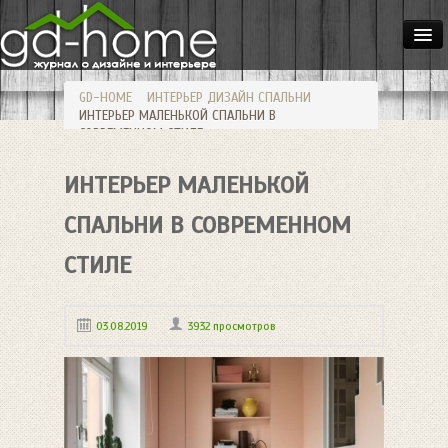
ДОМА
GD-HOME
ИНТЕРЬЕР
ДИЗАЙН СПАЛЬНИ
КВАРТИРЫ
ИНТЕРЬЕР МАЛЕНЬКОЙ СПАЛЬНИ В
СОВРЕМЕННОМ СТИЛЕ
ИНТЕРЬЕР
ИНТЕРЬЕР МАЛЕНЬКОЙ
СТИЛИ
МЕБЕЛЬ
СПАЛЬНИ В СОВРЕМЕННОМ
ОСВЕЩЕНИЕ
СТИЛЕ
САД
03.08.2019
3932 просмотров
HANDMADE