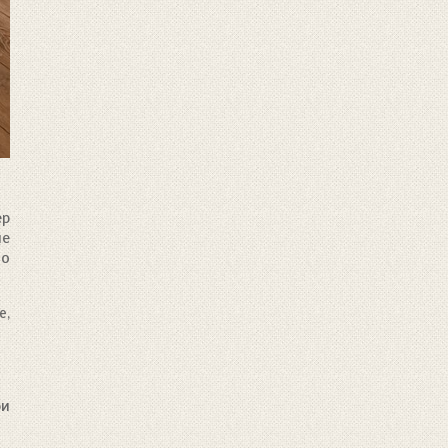
ер
не
но
е,
ри