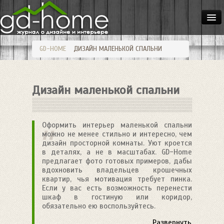
ДОМА
GD-HOME
ДИЗАЙН МАЛЕНЬКОЙ СПАЛЬНИ
КВАРТИРЫ
ИНТЕРЬЕР
Дизайн маленькой спальни
СТИЛИ
МЕБЕЛЬ
Оформить интерьер маленькой спальни
ОСВЕЩЕНИЕ
можно не менее стильно и интересно, чем
дизайн просторной комнаты. Уют кроется
САД
в деталях, а не в масштабах. GD-Home
предлагает фото готовых примеров, дабы
HANDMADE
вдохновить владельцев крошечных
квартир, чья мотивация требует пинка.
Если у вас есть возможность перенести
шкаф в гостиную или коридор,
обязательно ею воспользуйтесь.
Развернуть