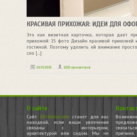
КРАСИВАЯ ПРИХОЖАЯ: ИДЕИ ДЛЯ ОФ
Это как визитная карточка, которая дает п
прихожей: 15 фото Дизайн красивой прихожей 
гостиной. Поэтому уделить ей внимание просто
сло [...]
02.05.2015
12115 просмотров
О сайте
Контак
Сайт
GD-Home.com
станет для вас
Возможно
находкой, если ваши увлечения
предло
связаны с интерьером,
связатьс
архитектурой или садом. Мы не
причине,