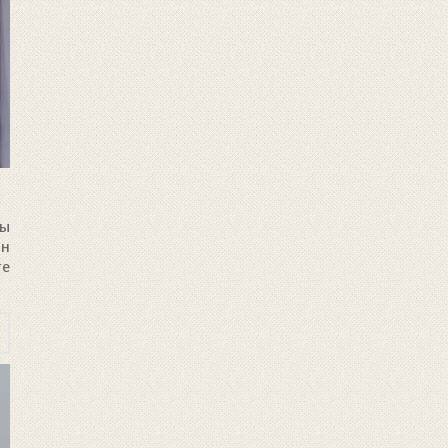
ны
йн
те