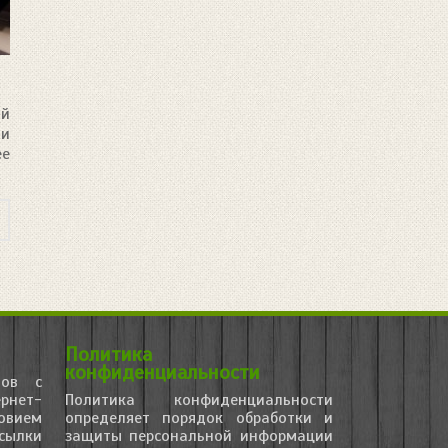
ой
ли
ее
Политика
конфиденциальности
лов с
рнет-
Политика конфиденциальности
овием
определяет порядок обработки и
сылки
защиты персональной информации