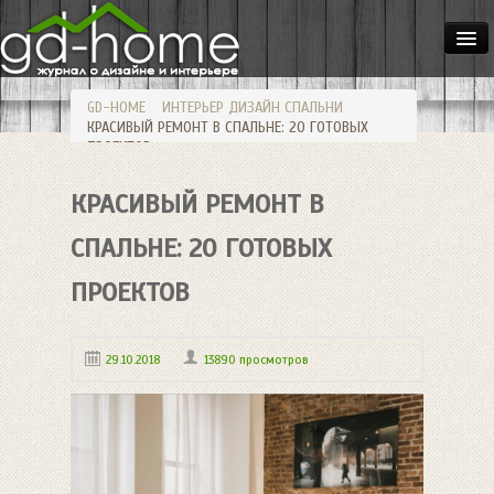
ДОМА
GD-HOME
ИНТЕРЬЕР
ДИЗАЙН СПАЛЬНИ
КВАРТИРЫ
КРАСИВЫЙ РЕМОНТ В СПАЛЬНЕ: 20 ГОТОВЫХ
ПРОЕКТОВ
ИНТЕРЬЕР
КРАСИВЫЙ РЕМОНТ В
СТИЛИ
МЕБЕЛЬ
СПАЛЬНЕ: 20 ГОТОВЫХ
ОСВЕЩЕНИЕ
ПРОЕКТОВ
САД
29.10.2018
13890 просмотров
HANDMADE