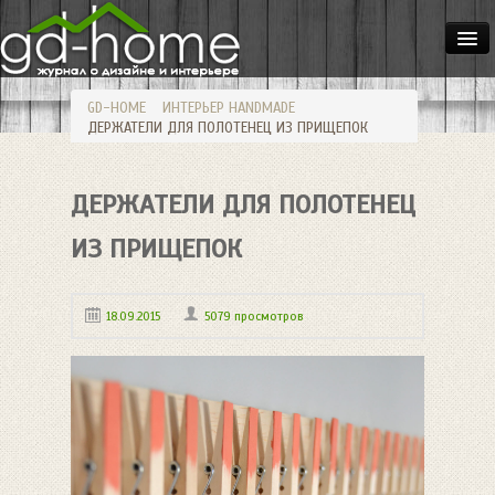
ДОМА
GD-HOME
ИНТЕРЬЕР
HANDMADE
КВАРТИРЫ
ДЕРЖАТЕЛИ ДЛЯ ПОЛОТЕНЕЦ ИЗ ПРИЩЕПОК
ИНТЕРЬЕР
ДЕРЖАТЕЛИ ДЛЯ ПОЛОТЕНЕЦ
СТИЛИ
МЕБЕЛЬ
ИЗ ПРИЩЕПОК
ОСВЕЩЕНИЕ
18.09.2015
5079 просмотров
САД
HANDMADE