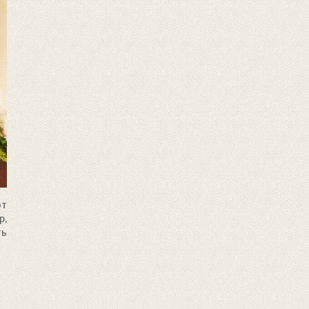
от
р,
ть