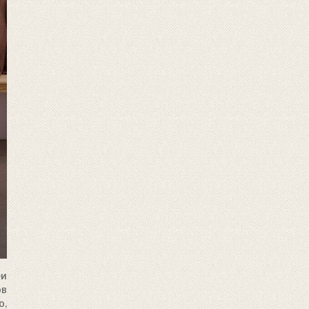
еи
ов
о,