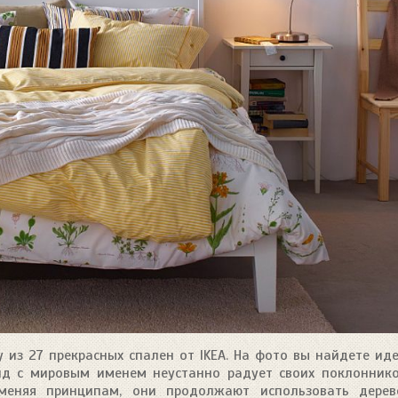
из 27 прекрасных спален от IKEA. На фото вы найдете ид
нд с мировым именем неустанно радует своих поклонник
зменяя принципам, они продолжают использовать дерев