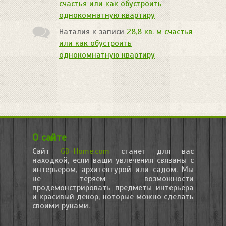
счастья или как обустроить
однокомнатную квартиру
Наталия
к записи
28,8 кв. м счастья
или как обустроить
однокомнатную квартиру
О сайте
Сайт
GD-Home.com
станет для вас
находкой, если ваши увлечения связаны с
интерьером, архитектурой или садом. Мы
не теряем возможности
продемонстрировать предметы интерьера
и красивый декор, которые можно сделать
своими руками.