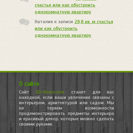
счастья или как обустроить
однокомнатную квартиру
Наталия
к записи
28,8 кв. м счастья
или как обустроить
однокомнатную квартиру
О сайте
Сайт
GD-Home.com
станет для вас
находкой, если ваши увлечения связаны с
интерьером, архитектурой или садом. Мы
не теряем возможности
продемонстрировать предметы интерьера
и красивый декор, которые можно сделать
своими руками.