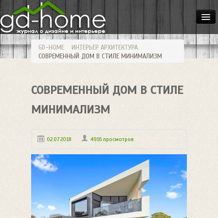
ДОМА
GD-HOME
ИНТЕРЬЕР
АРХИТЕКТУРА
КВАРТИРЫ
СОВРЕМЕННЫЙ ДОМ В СТИЛЕ МИНИМАЛИЗМ
ИНТЕРЬЕР
СОВРЕМЕННЫЙ ДОМ В СТИЛЕ
СТИЛИ
МЕБЕЛЬ
МИНИМАЛИЗМ
ОСВЕЩЕНИЕ
02.07.2018
4916 просмотров
САД
HANDMADE