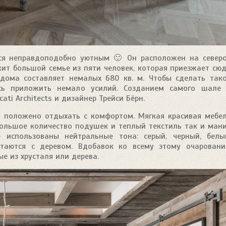
ся неправдоподобно уютным 🙂 Он расположен на север
ит большой семье из пяти человек, которая приезжает сю
дома составляет немалых 680 кв. м. Чтобы сделать так
сь приложить немало усилий. Созданием самого шале
ti Architects и дизайнер Трейси Бёрн.
сь положено отдыхать с комфортом. Мягкая красивая мебе
большое количество подушек и теплый текстиль так и ман
е использованы нейтральные тона: серый, черный, белы
етаются с деревом. Вдобавок ко всему этому очарован
е из хрусталя или дерева.