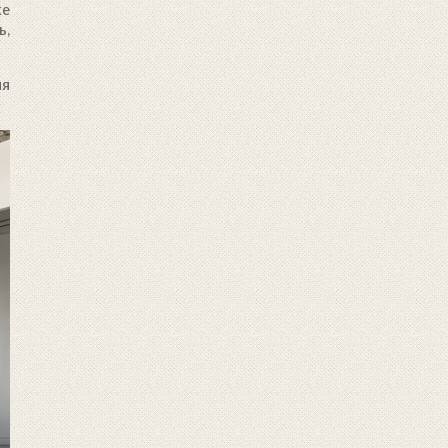
же
ь,
мя