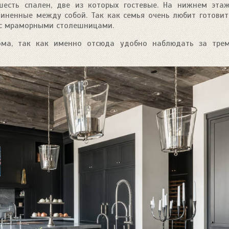
есть спален, две из которых гостевые. На нижнем эта
диненные между собой. Так как семья очень любит готовит
 с мраморными столешницами.
ома, так как именно отсюда удобно наблюдать за тре