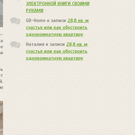
ЭЛЕКТРОННОЙ КНИГИ СВОИМИ
РУКАМИ
GD-Home
к записи
28,8 кв. м
счастья или как обустроить
однокомнатную квартиру
о-
да
Наталия
к записи
28,8 кв. м
ое
счастья или как обустроить
 и
однокомнатную квартиру
ль
ит
й,
ию