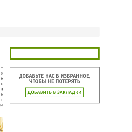
И
МЕБЕЛЬ
ОСВЕЩЕНИЕ
САД
HANDMADE
н-
 в
ДОБАВЬТЕ НАС В ИЗБРАННОЕ,
ge
ЧТОБЫ НЕ ПОТЕРЯТЬ
 с
йн
ые
ют
мы