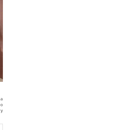
на
но
ту