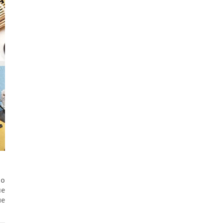
то
не
ые