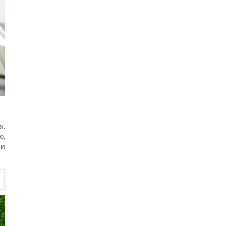
я.
ю,
 и