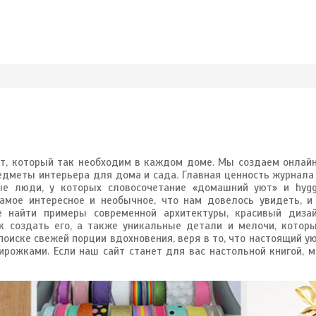
ДОМА
КВАРТИРЫ
ИНТЕРЬЕР
СТИЛ
ют, который так необходим в каждом доме. Мы создаем онлай
редметы интерьера для дома и сада. Главная ценность журнала
ые люди, у которых словосочетание «домашний уют» и hyg
мое интересное и необычное, что нам довелось увидеть, и
 найти примеры современной архитектуры, красивый диза
к создать его, а также уникальные детали и мелочи, котор
оиске свежей порции вдохновения, веря в то, что настоящий у
рожками. Если наш сайт станет для вас настольной книгой, 