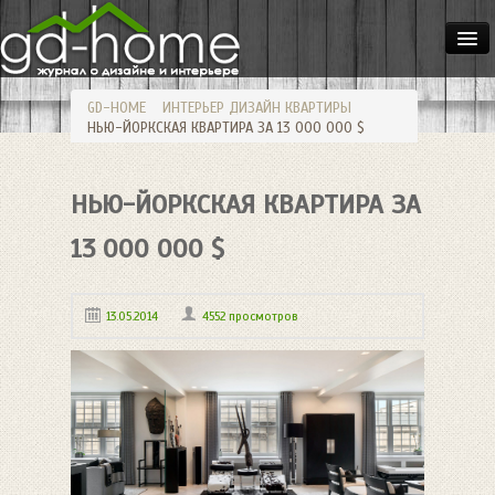
ДОМА
GD-HOME
ИНТЕРЬЕР
ДИЗАЙН КВАРТИРЫ
КВАРТИРЫ
НЬЮ-ЙОРКСКАЯ КВАРТИРА ЗА 13 000 000 $
ИНТЕРЬЕР
НЬЮ-ЙОРКСКАЯ КВАРТИРА ЗА
СТИЛИ
МЕБЕЛЬ
13 000 000 $
ОСВЕЩЕНИЕ
13.05.2014
4552 просмотров
САД
HANDMADE