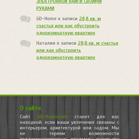
ЭЛЕКТРОННОЙ КНИГИ СВОИМИ
РУКАМИ
GD-Home
к записи
28,8 кв. м
счастья или как обустроить
однокомнатную квартиру
Наталия
к записи
28,8 кв. м счастья
или как обустроить
однокомнатную квартиру
О сайте
Сайт
GD-Home.com
станет для вас
находкой, если ваши увлечения связаны с
интерьером, архитектурой или садом. Мы
не теряем возможности
продемонстрировать предметы интерьера