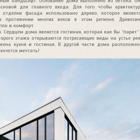
дный ландшафт. Основание дома выполнено из бетона. О
сновой для главного входа. Для того чтобы архитекту
 отделки фасада использовано дерево, которое являет
а протяжении многих веков в этом регионе. Древеси
епло и комфорт.
. Сердцем дома является гостиная, которая как бы “парит”
второго этажа открываются потрясающие виды на устье ре
ожена кухня и гостиная. В другой части дома расположе
 хочется мечтать!