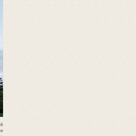
ей
 и