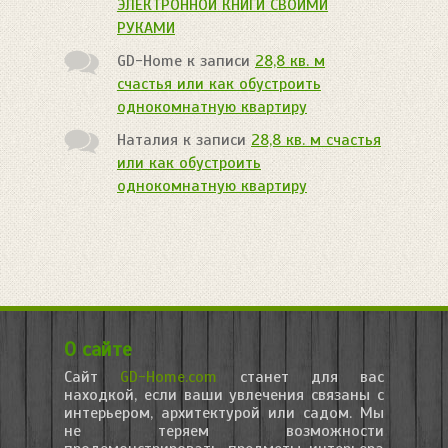
ЭЛЕКТРОННОЙ КНИГИ СВОИМИ
РУКАМИ
GD-Home
к записи
28,8 кв. м
счастья или как обустроить
однокомнатную квартиру
Наталия
к записи
28,8 кв. м счастья
или как обустроить
однокомнатную квартиру
О сайте
Сайт
GD-Home.com
станет для вас
находкой, если ваши увлечения связаны с
интерьером, архитектурой или садом. Мы
не теряем возможности