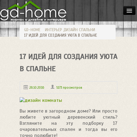
ДОМА
GD-HOME
ИНТЕРЬЕР
ДИЗАЙН СПАЛЬНИ
КВАРТИРЫ
17 ИДЕЙ ДЛЯ СОЗДАНИЯ УЮТА В СПАЛЬНЕ
ИНТЕРЬЕР
17 ИДЕЙ ДЛЯ СОЗДАНИЯ УЮТА
СТИЛИ
МЕБЕЛЬ
В СПАЛЬНЕ
ОСВЕЩЕНИЕ
26.10.2016
5173 просмотров
САД
HANDMADE
Вы живете в загородном доме? Или просто
любите уютный деревенский стиль?
Взгляните на эту подборку 17
очаровательных спален и тогда вы его
точно полюбите!