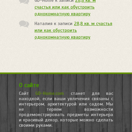
GD-Home
к записи
28,8 кв. м
счастья или как обустроить
однокомнатную квартиру
Наталия
к записи
28,8 кв. м счастья
или как обустроить
однокомнатную квартиру
О сайте
Сайт
GD-Home.com
станет для вас
находкой, если ваши увлечения связаны с
интерьером, архитектурой или садом. Мы
не теряем возможности
продемонстрировать предметы интерьера
и красивый декор, которые можно сделать
своими руками.