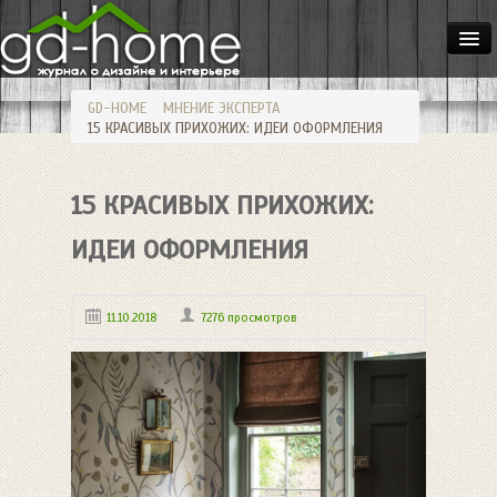
ДОМА
GD-HOME
МНЕНИЕ ЭКСПЕРТА
КВАРТИРЫ
15 КРАСИВЫХ ПРИХОЖИХ: ИДЕИ ОФОРМЛЕНИЯ
ИНТЕРЬЕР
15 КРАСИВЫХ ПРИХОЖИХ:
СТИЛИ
МЕБЕЛЬ
ИДЕИ ОФОРМЛЕНИЯ
ОСВЕЩЕНИЕ
11.10.2018
7276 просмотров
САД
HANDMADE